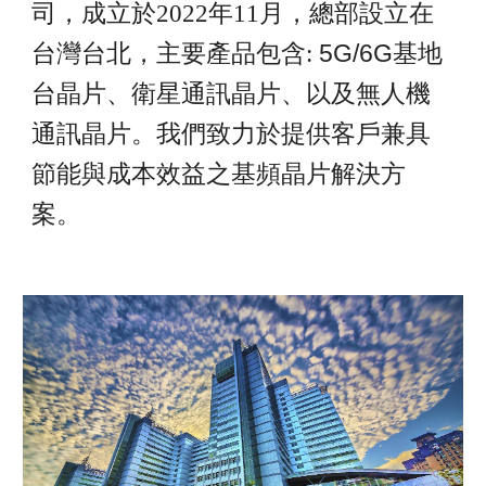
司，成立於2022年11月，總部
設立在
5G/6G
台灣台北，
主要產品
包含:
基地
台晶
片、衛星通訊晶片、以及無人機
通訊晶片
。我們致力於提供客戶兼具
節能
與成本效益之
基頻
晶片解決方
案。