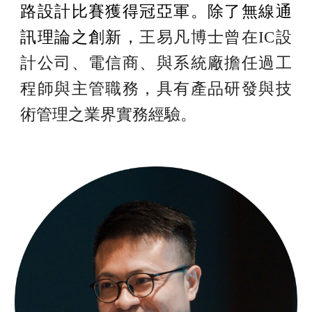
路設計比賽獲得冠亞軍。除了無線通
訊理論之創新，
王易凡博士曾在IC設
計公司、電信商
、與系統廠擔任過工
程師與
主管
職務，具有產品研發與技
術管理之業界實務經驗。