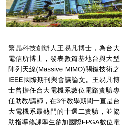
，為台大
繁晶科技
創辦人王易凡博士
電信所博士，發表數篇基地台與大型
陣列天線(Massive MIMO)關鍵技術之
IEEE國際期刊與會議論文。
博
王易凡
士
曾擔任台大電機系數位電路實驗專
任助教/講師，在3年教學期間一直是台
大電機系最熱門的十選二實驗，並協
助指導修課學生參加國際FPGA數位電