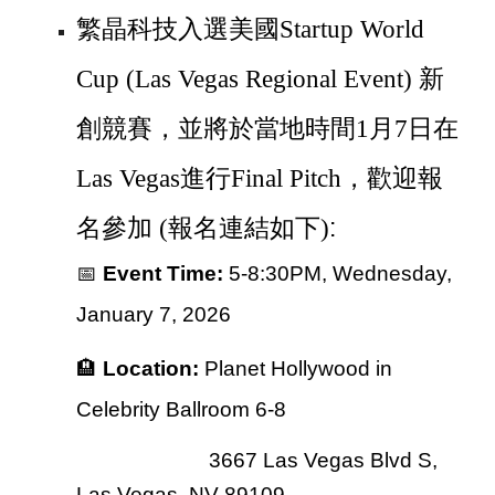
繁晶科技入選美國
Startup World
Cup (Las Vegas Regional Event) 新
創競賽，並將於當地時間1月7日在
Las Vegas進行Final Pitch，歡迎報
:
名參加 (報名連結如下)
📅
Event Time:
5-8:30PM, Wednesday,
January 7, 2026
🏨
Location:
Planet Hollywood in
Celebrity Ballroom 6-8
3667 Las Vegas Blvd S,
Las Vegas, NV 89109