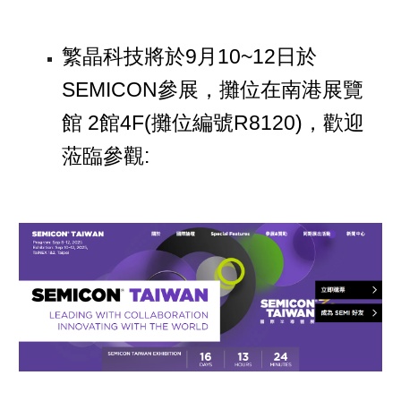
繁晶科技將於9月10~12日於
SEMICON參展，攤位在南港展覽
館 2館4F(攤位編號R8120)，歡迎
蒞臨參觀: