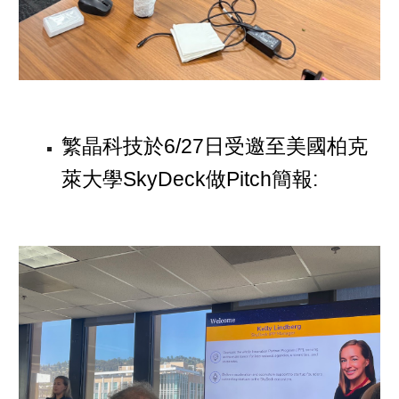
繁晶科技於6/27日受邀至美國柏克
萊大學SkyDeck做Pitch簡報: