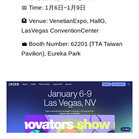
📅 Time:
1月6日~1月9日
🏨 Venue: VenetianExpo, HallG,
LasVegas ConventionCenter
💼 Booth Number: 62201 (TTA Taiwan
Pavilion), Eureka Park