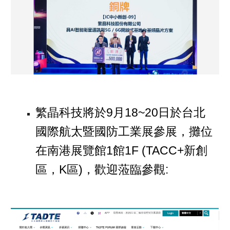
繁晶科技將於9月18~20日於台北
國際航太暨國防工業展參展，攤位
在南港展覽館1館1F (TACC+新創
區，K區)，歡迎蒞臨參觀: